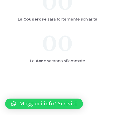
00
La
Couperose
sarà fortemente schiarita
00
Le
Acne
saranno sfiammate
Maggiori info? Scrivici