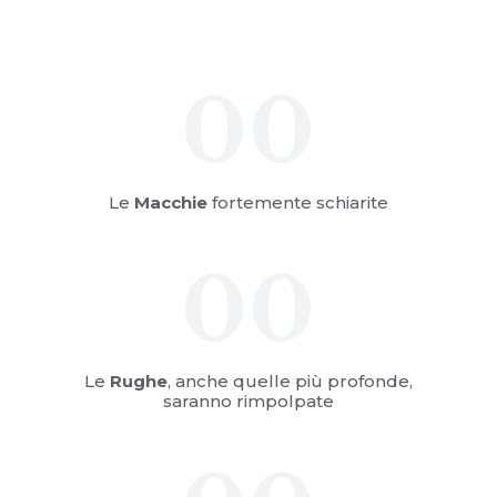
Skin Reset
00
Rivitalizzazione Viso Senza Punturine, Antiaging Viso Forte
Le
Macchie
fortemente schiarite
00
Le
Rughe
, anche quelle più profonde,
saranno rimpolpate